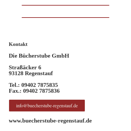
Kontakt
Die Bücherstube GmbH
Straßäcker 6
93128 Regenstauf
Tel.: 09402 7875835
Fax.: 09402 7875836
info@buecherstube-regenstauf.de
www.buecherstube-regenstauf.de